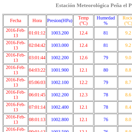
Estación Meteorológica Peña el P
Temp
Humedad
Roci
Fecha
Hora
Presion(HPa)
(°C)
%
(°C
2016-Feb-
01:01:12
1003.200
12.4
81
9.2
13
2016-Feb-
02:04:42
1003.000
12.4
81
9.2
13
2016-Feb-
03:01:44
1002.200
12.6
79
9.0
13
2016-Feb-
04:03:22
1001.900
12.1
80
8.8
13
2016-Feb-
05:06:03
1002.100
12.2
79
8.7
13
2016-Feb-
06:01:45
1002.200
12.3
78
8.6
13
2016-Feb-
07:01:14
1002.400
12.1
78
8.4
13
2016-Feb-
08:01:13
1002.800
12.1
76
8.0
13
2016-Feb-
09:01:13
1003.500
12.1
76
8.0