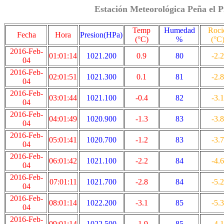
Estación Meteorológica Peña el P
Temp
Humedad
Roci
Fecha
Hora
Presion(HPa)
(°C)
%
(°C
2016-Feb-
01:01:14
1021.200
0.9
80
-2.2
04
2016-Feb-
02:01:51
1021.300
0.1
81
-2.8
04
2016-Feb-
03:01:44
1021.100
-0.4
82
-3.1
04
2016-Feb-
04:01:49
1020.900
-1.3
83
-3.8
04
2016-Feb-
05:01:41
1020.700
-1.2
83
-3.7
04
2016-Feb-
06:01:42
1021.100
-2.2
84
-4.6
04
2016-Feb-
07:01:11
1021.700
-2.8
84
-5.2
04
2016-Feb-
08:01:14
1022.200
-3.1
85
-5.3
04
2016-Feb-
09:01:14
1022.500
-1.9
85
-4.1