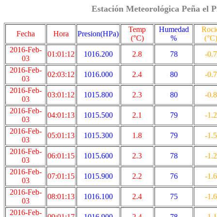
Estación Meteorológica Peña el P
Temp
Humedad
Roci
Fecha
Hora
Presion(HPa)
(°C)
%
(°C
2016-Feb-
01:01:12
1016.200
2.8
78
-0.7
03
2016-Feb-
02:03:12
1016.000
2.4
80
-0.7
03
2016-Feb-
03:01:12
1015.800
2.3
80
-0.8
03
2016-Feb-
04:01:13
1015.500
2.1
79
-1.2
03
2016-Feb-
05:01:13
1015.300
1.8
79
-1.5
03
2016-Feb-
06:01:15
1015.600
2.3
78
-1.2
03
2016-Feb-
07:01:15
1015.900
2.2
76
-1.6
03
2016-Feb-
08:01:13
1016.100
2.4
75
-1.6
03
2016-Feb-
09:01:17
1016.900
2.4
78
-1.1