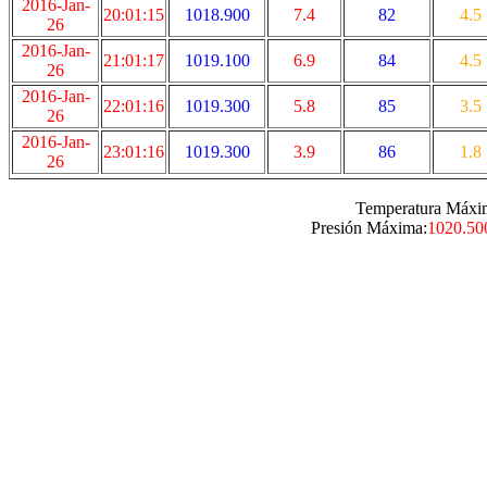
2016-Jan-
20:01:15
1018.900
7.4
82
4.5
26
2016-Jan-
21:01:17
1019.100
6.9
84
4.5
26
2016-Jan-
22:01:16
1019.300
5.8
85
3.5
26
2016-Jan-
23:01:16
1019.300
3.9
86
1.8
26
Temperatura Máxi
Presión Máxima:
1020.50