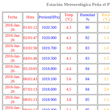
Estación Meteorológica Peña el P
Temp
Humedad
Roci
Fecha
Hora
Presion(HPa)
(°C)
%
(°C)
2016-Jan-
01:01:12
1020.500
4.3
80
1.2
26
2016-Jan-
02:01:47
1020.000
4.1
82
1.3
26
2016-Jan-
03:01:50
1019.700
3.8
83
1.0
26
2016-Jan-
04:01:46
1019.500
4.1
83
1.5
26
2016-Jan-
05:10:05
1018.800
4.4
84
1.9
26
2016-Jan-
06:01:43
1019.100
5.6
84
3.1
26
2016-Jan-
07:01:13
1018.600
4.5
84
2.0
26
2016-Jan-
08:01:13
1018.900
3.8
85
1.5
26
2016-Jan-
09:01:12
1019.300
3.1
85
0.8