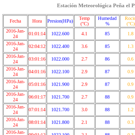
Estación Meteorológica Peña el P
Temp
Humedad
Roci
Fecha
Hora
Presion(HPa)
(°C)
%
(°C)
2016-Jan-
01:01:14
1022.600
4.1
85
1.8
24
2016-Jan-
02:04:12
1022.400
3.6
85
1.3
24
2016-Jan-
03:01:16
1022.000
2.7
86
0.6
24
2016-Jan-
04:01:16
1022.100
2.9
87
0.9
24
2016-Jan-
05:01:16
1021.900
2.9
87
0.9
24
2016-Jan-
06:01:17
1021.700
2.7
88
0.9
24
2016-Jan-
07:01:14
1021.700
3.0
88
1.2
24
2016-Jan-
08:01:14
1021.800
2.1
88
0.3
24
2016-Jan-
09:01:12
1022.100
2.1
88
0.3