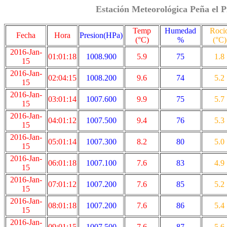
Estación Meteorológica Peña el P
Temp
Humedad
Roci
Fecha
Hora
Presion(HPa)
(°C)
%
(°C)
2016-Jan-
01:01:18
1008.900
5.9
75
1.8
15
2016-Jan-
02:04:15
1008.200
9.6
74
5.2
15
2016-Jan-
03:01:14
1007.600
9.9
75
5.7
15
2016-Jan-
04:01:12
1007.500
9.4
76
5.3
15
2016-Jan-
05:01:14
1007.300
8.2
80
5.0
15
2016-Jan-
06:01:18
1007.100
7.6
83
4.9
15
2016-Jan-
07:01:12
1007.200
7.6
85
5.2
15
2016-Jan-
08:01:18
1007.200
7.6
86
5.4
15
2016-Jan-
09:01:15
1007.500
7.6
87
5.6