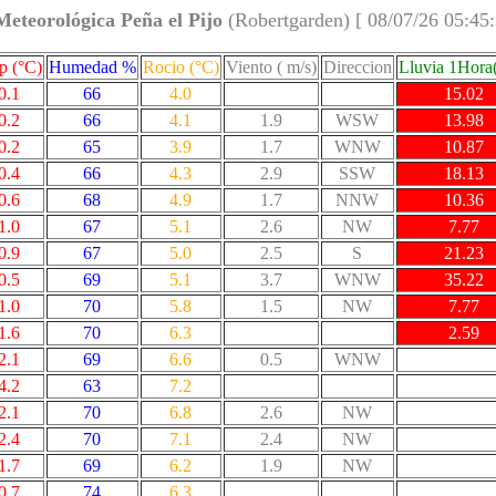
Meteorológica Peña el Pijo
(Robertgarden) [ 08/07/26 05:45
p (°C)
Humedad %
Rocio (°C)
Viento ( m/s)
Direccion
Lluvia 1Hor
0.1
66
4.0
15.02
0.2
66
4.1
1.9
WSW
13.98
0.2
65
3.9
1.7
WNW
10.87
0.4
66
4.3
2.9
SSW
18.13
0.6
68
4.9
1.7
NNW
10.36
1.0
67
5.1
2.6
NW
7.77
0.9
67
5.0
2.5
S
21.23
0.5
69
5.1
3.7
WNW
35.22
1.0
70
5.8
1.5
NW
7.77
1.6
70
6.3
2.59
2.1
69
6.6
0.5
WNW
4.2
63
7.2
2.1
70
6.8
2.6
NW
2.4
70
7.1
2.4
NW
1.7
69
6.2
1.9
NW
0.7
74
6.3