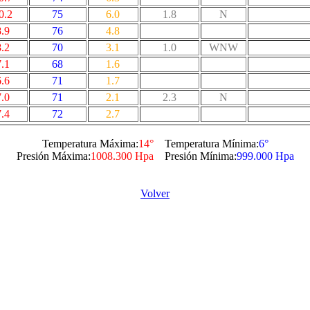
0.2
75
6.0
1.8
N
8.9
76
4.8
8.2
70
3.1
1.0
WNW
7.1
68
1.6
6.6
71
1.7
7.0
71
2.1
2.3
N
7.4
72
2.7
Temperatura Máxima:
14°
Temperatura Mínima:
6°
Presión Máxima:
1008.300 Hpa
Presión Mínima:
999.000 Hpa
Volver