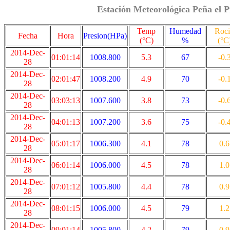
Estación Meteorológica Peña el P
Temp
Humedad
Roc
Fecha
Hora
Presion(HPa)
(°C)
%
(°C
2014-Dec-
01:01:14
1008.800
5.3
67
-0.
28
2014-Dec-
02:01:47
1008.200
4.9
70
-0.
28
2014-Dec-
03:03:13
1007.600
3.8
73
-0.
28
2014-Dec-
04:01:13
1007.200
3.6
75
-0.
28
2014-Dec-
05:01:17
1006.300
4.1
78
0.6
28
2014-Dec-
06:01:14
1006.000
4.5
78
1.0
28
2014-Dec-
07:01:12
1005.800
4.4
78
0.9
28
2014-Dec-
08:01:15
1006.000
4.5
79
1.2
28
2014-Dec-
09:01:14
1005.800
4.2
79
0.9