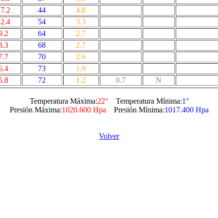
7.2
44
4.8
2.4
54
3.3
9.2
64
2.7
8.3
68
2.7
7.7
70
2.6
6.4
73
1.9
5.8
72
1.2
0.7
N
Temperatura Máxima:
22°
Temperatura Mínima:
1°
Presión Máxima:
1020.600 Hpa
Presión Mínima:
1017.400 Hpa
Volver