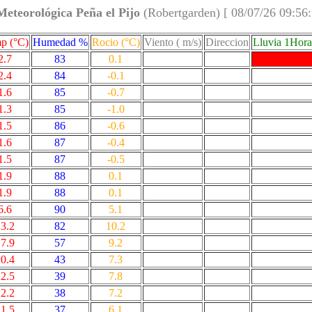
Meteorológica Peña el Pijo
(Robertgarden) [ 08/07/26 09:56
p (°C)
Humedad %
Rocio (°C)
Viento ( m/s)
Direccion
Lluvia 1Hor
2.7
83
0.1
2.4
84
-0.1
1.6
85
-0.7
1.3
85
-1.0
1.5
86
-0.6
1.6
87
-0.4
1.5
87
-0.5
1.9
88
0.1
1.9
88
0.1
6.6
90
5.1
3.2
82
10.2
7.9
57
9.2
0.4
43
7.3
2.5
39
7.8
2.2
38
7.2
1.5
37
6.1