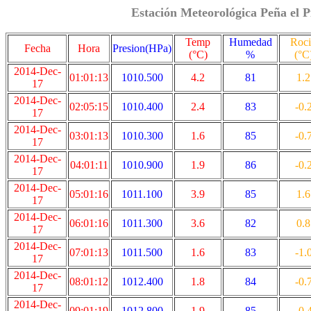
Estación Meteorológica Peña el P
Temp
Humedad
Roc
Fecha
Hora
Presion(HPa)
(°C)
%
(°C
2014-Dec-
01:01:13
1010.500
4.2
81
1.2
17
2014-Dec-
02:05:15
1010.400
2.4
83
-0.
17
2014-Dec-
03:01:13
1010.300
1.6
85
-0.
17
2014-Dec-
04:01:11
1010.900
1.9
86
-0.
17
2014-Dec-
05:01:16
1011.100
3.9
85
1.6
17
2014-Dec-
06:01:16
1011.300
3.6
82
0.8
17
2014-Dec-
07:01:13
1011.500
1.6
83
-1.
17
2014-Dec-
08:01:12
1012.400
1.8
84
-0.
17
2014-Dec-
09:01:19
1012.800
1.9
85
-0.