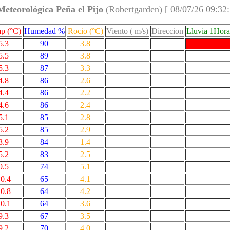
Meteorológica Peña el Pijo
(Robertgarden) [ 08/07/26 09:32
p (°C)
Humedad %
Rocio (°C)
Viento ( m/s)
Direccion
Lluvia 1Hor
5.3
90
3.8
5.5
89
3.8
5.3
87
3.3
4.8
86
2.6
4.4
86
2.2
4.6
86
2.4
5.1
85
2.8
5.2
85
2.9
3.9
84
1.4
5.2
83
2.5
9.5
74
5.1
0.4
65
4.1
0.8
64
4.2
0.1
64
3.6
9.3
67
3.5
9.2
70
4.0