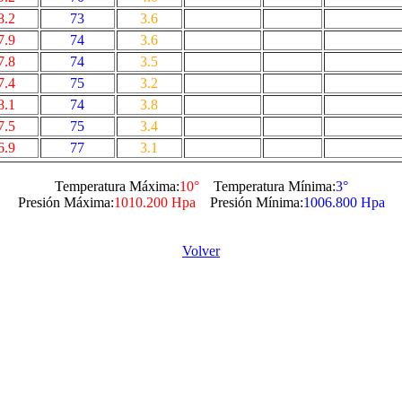
8.2
73
3.6
7.9
74
3.6
7.8
74
3.5
7.4
75
3.2
8.1
74
3.8
7.5
75
3.4
6.9
77
3.1
Temperatura Máxima:
10°
Temperatura Mínima:
3°
Presión Máxima:
1010.200 Hpa
Presión Mínima:
1006.800 Hpa
Volver