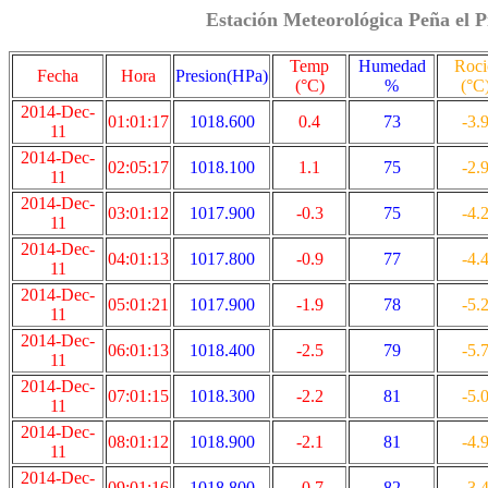
Estación Meteorológica Peña el P
Temp
Humedad
Roci
Fecha
Hora
Presion(HPa)
(°C)
%
(°C
2014-Dec-
01:01:17
1018.600
0.4
73
-3.
11
2014-Dec-
02:05:17
1018.100
1.1
75
-2.
11
2014-Dec-
03:01:12
1017.900
-0.3
75
-4.
11
2014-Dec-
04:01:13
1017.800
-0.9
77
-4.
11
2014-Dec-
05:01:21
1017.900
-1.9
78
-5.
11
2014-Dec-
06:01:13
1018.400
-2.5
79
-5.
11
2014-Dec-
07:01:15
1018.300
-2.2
81
-5.
11
2014-Dec-
08:01:12
1018.900
-2.1
81
-4.
11
2014-Dec-
09:01:16
1018.800
-0.7
82
-3.