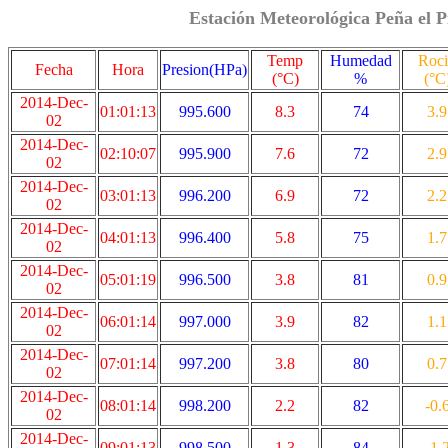
Estación Meteorológica Peña el P
Temp
Humedad
Roc
Fecha
Hora
Presion(HPa)
(°C)
%
(°C
2014-Dec-
01:01:13
995.600
8.3
74
3.9
02
2014-Dec-
02:10:07
995.900
7.6
72
2.9
02
2014-Dec-
03:01:13
996.200
6.9
72
2.2
02
2014-Dec-
04:01:13
996.400
5.8
75
1.7
02
2014-Dec-
05:01:19
996.500
3.8
81
0.9
02
2014-Dec-
06:01:14
997.000
3.9
82
1.1
02
2014-Dec-
07:01:14
997.200
3.8
80
0.7
02
2014-Dec-
08:01:14
998.200
2.2
82
-0.
02
2014-Dec-
09:01:13
998.500
1.3
84
-1.