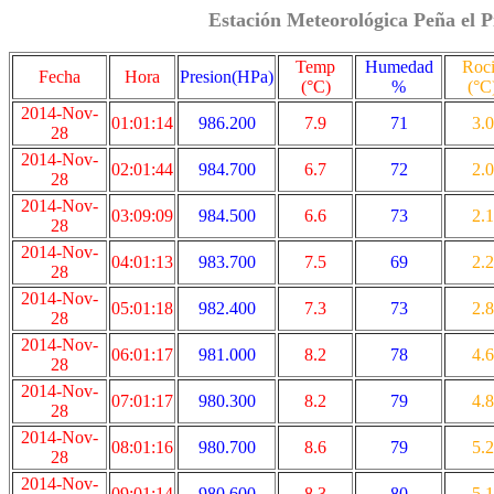
Estación Meteorológica Peña el P
Temp
Humedad
Roc
Fecha
Hora
Presion(HPa)
(°C)
%
(°C
2014-Nov-
01:01:14
986.200
7.9
71
3.0
28
2014-Nov-
02:01:44
984.700
6.7
72
2.0
28
2014-Nov-
03:09:09
984.500
6.6
73
2.1
28
2014-Nov-
04:01:13
983.700
7.5
69
2.2
28
2014-Nov-
05:01:18
982.400
7.3
73
2.8
28
2014-Nov-
06:01:17
981.000
8.2
78
4.6
28
2014-Nov-
07:01:17
980.300
8.2
79
4.8
28
2014-Nov-
08:01:16
980.700
8.6
79
5.2
28
2014-Nov-
09:01:14
980.600
8.3
80
5.1