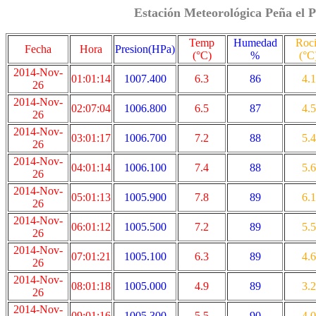
Estación Meteorológica Peña el P
Temp
Humedad
Roc
Fecha
Hora
Presion(HPa)
(°C)
%
(°C
2014-Nov-
01:01:14
1007.400
6.3
86
4.1
26
2014-Nov-
02:07:04
1006.800
6.5
87
4.5
26
2014-Nov-
03:01:17
1006.700
7.2
88
5.4
26
2014-Nov-
04:01:14
1006.100
7.4
88
5.6
26
2014-Nov-
05:01:13
1005.900
7.8
89
6.1
26
2014-Nov-
06:01:12
1005.500
7.2
89
5.5
26
2014-Nov-
07:01:21
1005.100
6.3
89
4.6
26
2014-Nov-
08:01:18
1005.000
4.9
89
3.2
26
2014-Nov-
09:01:16
1005.300
5.5
90
4.0