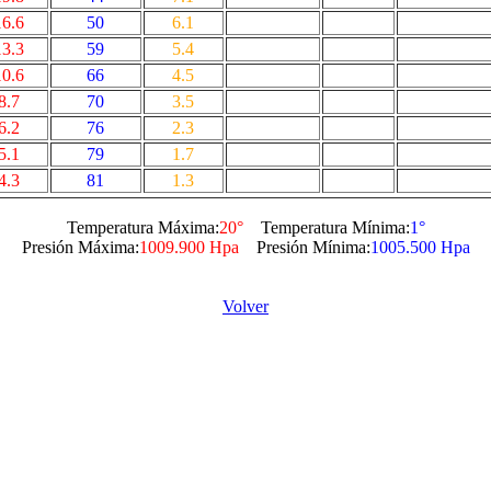
16.6
50
6.1
13.3
59
5.4
10.6
66
4.5
8.7
70
3.5
6.2
76
2.3
5.1
79
1.7
4.3
81
1.3
Temperatura Máxima:
20°
Temperatura Mínima:
1°
Presión Máxima:
1009.900 Hpa
Presión Mínima:
1005.500 Hpa
Volver