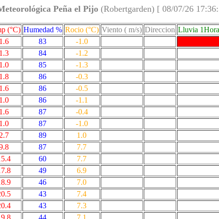
Meteorológica Peña el Pijo
(Robertgarden) [ 08/07/26 17:36
p (°C)
Humedad %
Rocio (°C)
Viento ( m/s)
Direccion
Lluvia 1Hor
1.6
83
-1.0
1.3
84
-1.2
1.0
85
-1.3
1.8
86
-0.3
1.6
86
-0.5
1.0
86
-1.1
1.6
87
-0.4
1.0
87
-1.0
2.7
89
1.0
9.8
87
7.7
15.4
60
7.7
17.8
49
6.9
18.9
46
7.0
20.5
43
7.4
20.4
43
7.3
19.8
44
7.1