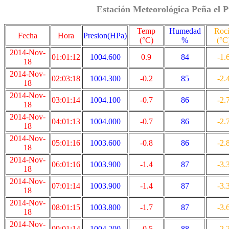
Estación Meteorológica Peña el P
Temp
Humedad
Roc
Fecha
Hora
Presion(HPa)
(°C)
%
(°C
2014-Nov-
01:01:12
1004.600
0.9
84
-1.
18
2014-Nov-
02:03:18
1004.300
-0.2
85
-2.
18
2014-Nov-
03:01:14
1004.100
-0.7
86
-2.
18
2014-Nov-
04:01:13
1004.000
-0.7
86
-2.
18
2014-Nov-
05:01:16
1003.600
-0.8
86
-2.
18
2014-Nov-
06:01:16
1003.900
-1.4
87
-3.
18
2014-Nov-
07:01:14
1003.900
-1.4
87
-3.
18
2014-Nov-
08:01:15
1003.800
-1.7
87
-3.
18
2014-Nov-
09:01:14
1004.200
-0.5
88
-2.