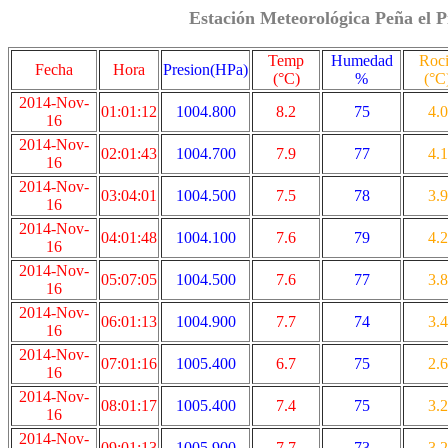
Estación Meteorológica Peña el P
Temp
Humedad
Roc
Fecha
Hora
Presion(HPa)
(°C)
%
(°C
2014-Nov-
01:01:12
1004.800
8.2
75
4.0
16
2014-Nov-
02:01:43
1004.700
7.9
77
4.1
16
2014-Nov-
03:04:01
1004.500
7.5
78
3.9
16
2014-Nov-
04:01:48
1004.100
7.6
79
4.2
16
2014-Nov-
05:07:05
1004.500
7.6
77
3.8
16
2014-Nov-
06:01:13
1004.900
7.7
74
3.4
16
2014-Nov-
07:01:16
1005.400
6.7
75
2.6
16
2014-Nov-
08:01:17
1005.400
7.4
75
3.2
16
2014-Nov-
09:01:13
1005.900
7.7
73
3.2