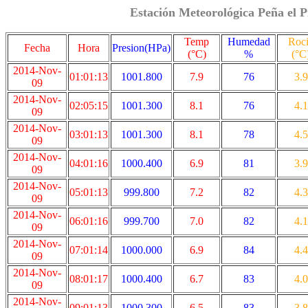
Estación Meteorológica Peña el P
Temp
Humedad
Roc
Fecha
Hora
Presion(HPa)
(°C)
%
(°C
2014-Nov-
01:01:13
1001.800
7.9
76
3.9
09
2014-Nov-
02:05:15
1001.300
8.1
76
4.1
09
2014-Nov-
03:01:13
1001.300
8.1
78
4.5
09
2014-Nov-
04:01:16
1000.400
6.9
81
3.9
09
2014-Nov-
05:01:13
999.800
7.2
82
4.3
09
2014-Nov-
06:01:16
999.700
7.0
82
4.1
09
2014-Nov-
07:01:14
1000.000
6.9
84
4.4
09
2014-Nov-
08:01:17
1000.400
6.7
83
4.0
09
2014-Nov-
09:01:13
1000.300
6.5
83
3.8