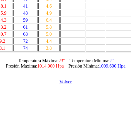
18.1
41
4.6
15.9
48
4.9
14.3
59
6.4
13.2
61
5.8
10.7
68
5.0
9.2
72
4.4
8.1
74
3.8
Temperatura Máxima:
23°
Temperatura Mínima:
2°
Presión Máxima:
1014.900 Hpa
Presión Mínima:
1009.600 Hpa
Volver