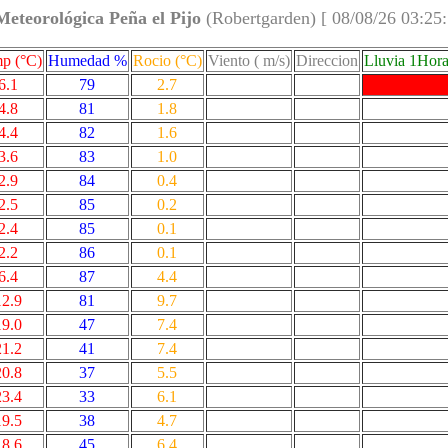
Meteorológica Peña el Pijo
(Robertgarden) [ 08/08/26 03:25
p (°C)
Humedad %
Rocio (°C)
Viento ( m/s)
Direccion
Lluvia 1Hor
6.1
79
2.7
4.8
81
1.8
4.4
82
1.6
3.6
83
1.0
2.9
84
0.4
2.5
85
0.2
2.4
85
0.1
2.2
86
0.1
6.4
87
4.4
12.9
81
9.7
19.0
47
7.4
21.2
41
7.4
20.8
37
5.5
23.4
33
6.1
19.5
38
4.7
18.6
45
6.4