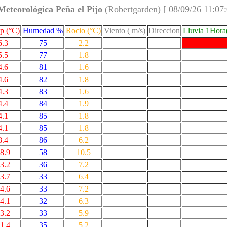
Meteorológica Peña el Pijo
(Robertgarden) [ 08/09/26 11:07
p (°C)
Humedad %
Rocio (°C)
Viento ( m/s)
Direccion
Lluvia 1Hor
6.3
75
2.2
5.5
77
1.8
4.6
81
1.6
4.6
82
1.8
4.3
83
1.6
4.4
84
1.9
4.1
85
1.8
4.1
85
1.8
8.4
86
6.2
8.9
58
10.5
3.2
36
7.2
3.7
33
6.4
4.6
33
7.2
4.1
32
6.3
3.2
33
5.9
1.4
35
5.2