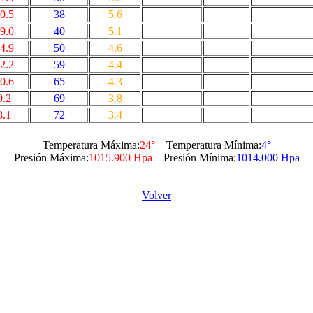
0.5
38
5.6
9.0
40
5.1
4.9
50
4.6
2.2
59
4.4
0.6
65
4.3
9.2
69
3.8
8.1
72
3.4
Temperatura Máxima:
24°
Temperatura Mínima:
4°
Presión Máxima:
1015.900 Hpa
Presión Mínima:
1014.000 Hpa
Volver