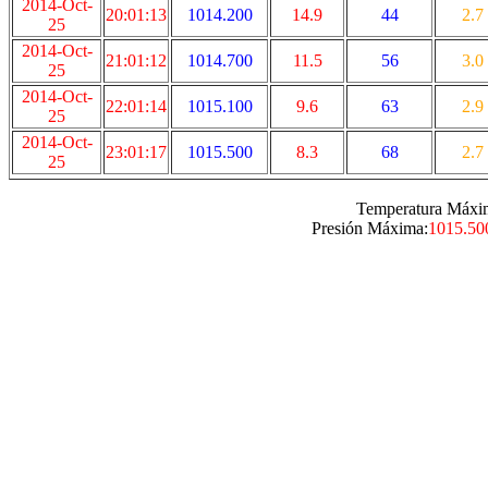
2014-Oct-
20:01:13
1014.200
14.9
44
2.7
25
2014-Oct-
21:01:12
1014.700
11.5
56
3.0
25
2014-Oct-
22:01:14
1015.100
9.6
63
2.9
25
2014-Oct-
23:01:17
1015.500
8.3
68
2.7
25
Temperatura Máxi
Presión Máxima:
1015.50