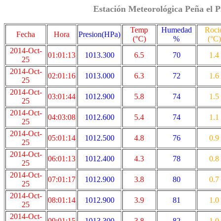
Estación Meteorológica Peña el P
Temp
Humedad
Roci
Fecha
Hora
Presion(HPa)
(°C)
%
(°C)
2014-Oct-
01:01:13
1013.300
6.5
70
1.4
25
2014-Oct-
02:01:16
1013.000
6.3
72
1.6
25
2014-Oct-
03:01:44
1012.900
5.8
74
1.5
25
2014-Oct-
04:03:08
1012.600
5.4
74
1.1
25
2014-Oct-
05:01:14
1012.500
4.8
76
0.9
25
2014-Oct-
06:01:13
1012.400
4.3
78
0.8
25
2014-Oct-
07:01:17
1012.900
3.8
80
0.7
25
2014-Oct-
08:01:14
1012.900
3.9
81
1.0
25
2014-Oct-
09:01:15
1013.300
3.8
82
1.0