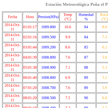
Estación Meteorológica Peña el P
Temp
Humedad
Roci
Fecha
Hora
Presion(HPa)
(°C)
%
(°C)
2014-Oct-
01:01:17
1009.800
10.6
84
8.0
11
2014-Oct-
02:01:16
1009.500
9.9
84
7.3
11
2014-Oct-
03:01:44
1009.200
8.6
85
6.2
11
2014-Oct-
04:01:39
1008.800
7.6
87
5.6
11
2014-Oct-
05:01:38
1008.900
7.1
88
5.3
11
2014-Oct-
06:01:40
1008.800
6.9
89
5.2
11
2014-Oct-
07:01:20
1008.700
7.6
89
5.9
11
2014-Oct-
08:01:20
1008.500
7.5
90
6.0
11
2014-Oct-
09:01:19
1008.400
7.2
90
5.7