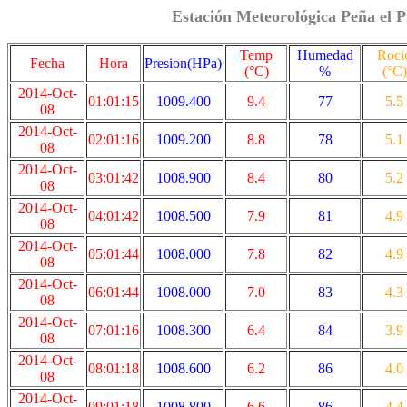
Estación Meteorológica Peña el P
Temp
Humedad
Roci
Fecha
Hora
Presion(HPa)
(°C)
%
(°C)
2014-Oct-
01:01:15
1009.400
9.4
77
5.5
08
2014-Oct-
02:01:16
1009.200
8.8
78
5.1
08
2014-Oct-
03:01:42
1008.900
8.4
80
5.2
08
2014-Oct-
04:01:42
1008.500
7.9
81
4.9
08
2014-Oct-
05:01:44
1008.000
7.8
82
4.9
08
2014-Oct-
06:01:44
1008.000
7.0
83
4.3
08
2014-Oct-
07:01:16
1008.300
6.4
84
3.9
08
2014-Oct-
08:01:18
1008.600
6.2
86
4.0
08
2014-Oct-
09:01:18
1008.800
6.6
86
4.4