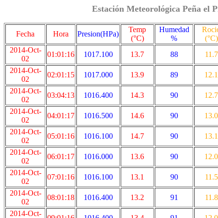
Estación Meteorológica Peña el P
Temp
Humedad
Roci
Fecha
Hora
Presion(HPa)
(°C)
%
(°C)
2014-Oct-
01:01:16
1017.100
13.7
88
11.7
02
2014-Oct-
02:01:15
1017.000
13.9
89
12.1
02
2014-Oct-
03:04:13
1016.400
14.3
90
12.7
02
2014-Oct-
04:01:17
1016.500
14.6
90
13.0
02
2014-Oct-
05:01:16
1016.100
14.7
90
13.1
02
2014-Oct-
06:01:17
1016.000
13.6
90
12.0
02
2014-Oct-
07:01:16
1016.100
13.1
90
11.5
02
2014-Oct-
08:01:18
1016.400
13.2
91
11.8
02
2014-Oct-
09:01:16
1016.400
13.4
91
12.0