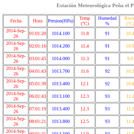
Estación Meteorológica Peña el P
Temp
Humedad
Roci
Fecha
Hora
Presion(HPa)
(°C)
%
(°C
2014-Sep-
01:01:20
1014.100
11.8
91
10.
26
2014-Sep-
02:01:16
1014.200
11.4
91
10.
26
2014-Sep-
03:01:45
1014.000
11.3
91
9.9
26
2014-Sep-
04:01:43
1013.700
11.6
92
10.
26
2014-Sep-
05:01:39
1013.400
12.1
92
10.
26
2014-Sep-
06:01:43
1013.100
12.3
93
11.
26
2014-Sep-
07:01:19
1013.400
12.3
93
11.
26
2014-Sep-
08:01:21
1013.800
12.5
93
11.
26
2014-Sep-
09:01:21
1014.500
12.9
93
11.