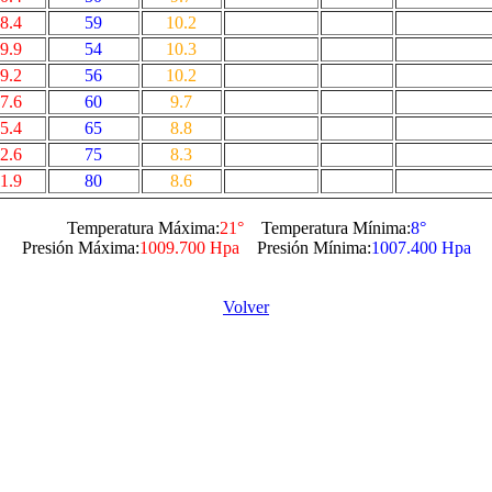
8.4
59
10.2
9.9
54
10.3
9.2
56
10.2
7.6
60
9.7
5.4
65
8.8
2.6
75
8.3
1.9
80
8.6
Temperatura Máxima:
21°
Temperatura Mínima:
8°
Presión Máxima:
1009.700 Hpa
Presión Mínima:
1007.400 Hpa
Volver