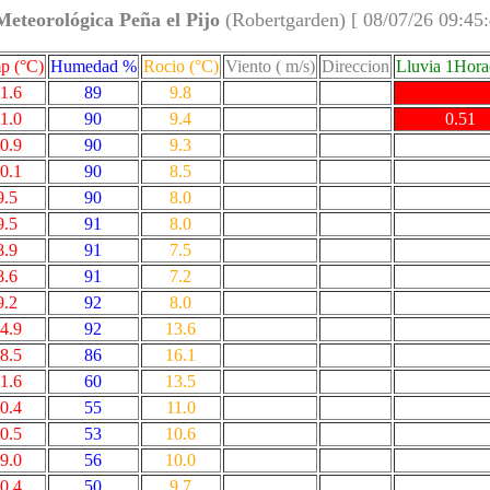
Meteorológica Peña el Pijo
(Robertgarden) [ 08/07/26 09:45
p (°C)
Humedad %
Rocio (°C)
Viento ( m/s)
Direccion
Lluvia 1Hor
1.6
89
9.8
1.0
90
9.4
0.51
0.9
90
9.3
0.1
90
8.5
9.5
90
8.0
9.5
91
8.0
8.9
91
7.5
8.6
91
7.2
9.2
92
8.0
4.9
92
13.6
8.5
86
16.1
1.6
60
13.5
0.4
55
11.0
0.5
53
10.6
9.0
56
10.0
0.4
50
9.7