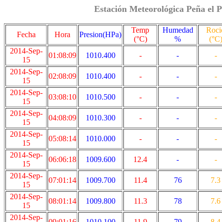
Estación Meteorológica Peña el P
Temp
Humedad
Roci
Fecha
Hora
Presion(HPa)
(°C)
%
(°C
2014-Sep-
01:08:09
1010.400
-
-
-
15
2014-Sep-
02:08:09
1010.400
-
-
-
15
2014-Sep-
03:08:10
1010.500
-
-
-
15
2014-Sep-
04:08:09
1010.300
-
-
-
15
2014-Sep-
05:08:14
1010.000
-
-
-
15
2014-Sep-
06:06:18
1009.600
12.4
-
-
15
2014-Sep-
07:01:14
1009.700
11.4
76
7.3
15
2014-Sep-
08:01:14
1009.800
11.3
78
7.6
15
2014-Sep-
09:01:16
1010.100
11.9
79
8.4