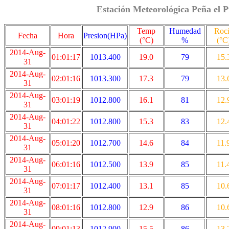
Estación Meteorológica Peña el P
Temp
Humedad
Roc
Fecha
Hora
Presion(HPa)
(°C)
%
(°C
2014-Aug-
01:01:17
1013.400
19.0
79
15.
31
2014-Aug-
02:01:16
1013.300
17.3
79
13.
31
2014-Aug-
03:01:19
1012.800
16.1
81
12.
31
2014-Aug-
04:01:22
1012.800
15.3
83
12.
31
2014-Aug-
05:01:20
1012.700
14.6
84
11.
31
2014-Aug-
06:01:16
1012.500
13.9
85
11.
31
2014-Aug-
07:01:17
1012.400
13.1
85
10.
31
2014-Aug-
08:01:16
1012.800
12.9
86
10.
31
2014-Aug-
09:01:13
1012.900
15.5
86
13.