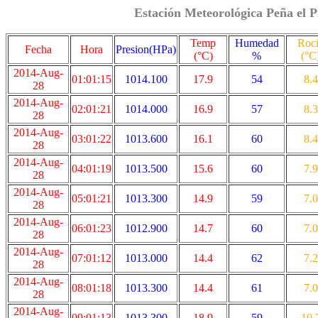
Estación Meteorológica Peña el P
Temp
Humedad
Roc
Fecha
Hora
Presion(HPa)
(°C)
%
(°C
2014-Aug-
01:01:15
1014.100
17.9
54
8.4
28
2014-Aug-
02:01:21
1014.000
16.9
57
8.3
28
2014-Aug-
03:01:22
1013.600
16.1
60
8.4
28
2014-Aug-
04:01:19
1013.500
15.6
60
7.9
28
2014-Aug-
05:01:21
1013.300
14.9
59
7.0
28
2014-Aug-
06:01:23
1012.900
14.7
60
7.0
28
2014-Aug-
07:01:12
1013.000
14.4
62
7.2
28
2014-Aug-
08:01:18
1013.300
14.4
61
7.0
28
2014-Aug-
09:01:13
1013.300
18.9
59
10.