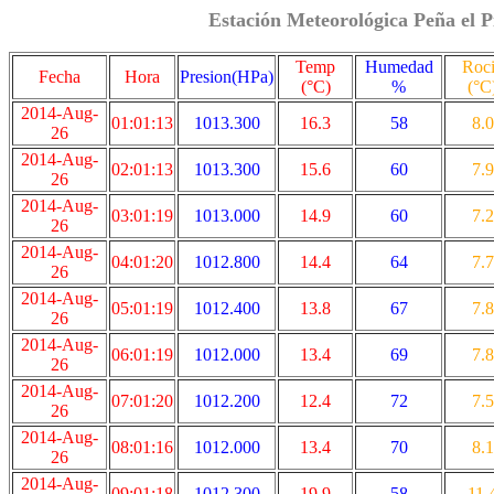
Estación Meteorológica Peña el P
Temp
Humedad
Roc
Fecha
Hora
Presion(HPa)
(°C)
%
(°C
2014-Aug-
01:01:13
1013.300
16.3
58
8.0
26
2014-Aug-
02:01:13
1013.300
15.6
60
7.9
26
2014-Aug-
03:01:19
1013.000
14.9
60
7.2
26
2014-Aug-
04:01:20
1012.800
14.4
64
7.7
26
2014-Aug-
05:01:19
1012.400
13.8
67
7.8
26
2014-Aug-
06:01:19
1012.000
13.4
69
7.8
26
2014-Aug-
07:01:20
1012.200
12.4
72
7.5
26
2014-Aug-
08:01:16
1012.000
13.4
70
8.1
26
2014-Aug-
09:01:18
1012.300
19.9
58
11.