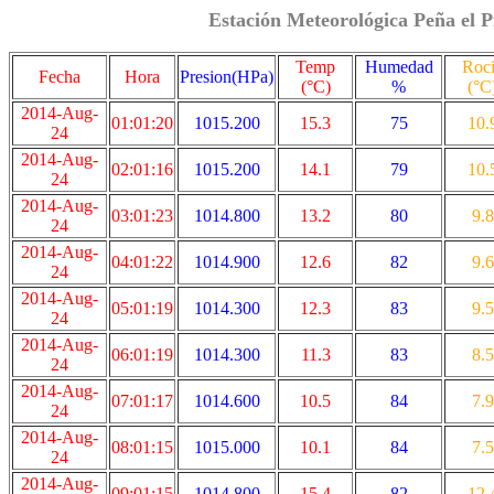
Estación Meteorológica Peña el P
Temp
Humedad
Roc
Fecha
Hora
Presion(HPa)
(°C)
%
(°C
2014-Aug-
01:01:20
1015.200
15.3
75
10.
24
2014-Aug-
02:01:16
1015.200
14.1
79
10.
24
2014-Aug-
03:01:23
1014.800
13.2
80
9.8
24
2014-Aug-
04:01:22
1014.900
12.6
82
9.6
24
2014-Aug-
05:01:19
1014.300
12.3
83
9.5
24
2014-Aug-
06:01:19
1014.300
11.3
83
8.5
24
2014-Aug-
07:01:17
1014.600
10.5
84
7.9
24
2014-Aug-
08:01:15
1015.000
10.1
84
7.5
24
2014-Aug-
09:01:15
1014.800
15.4
82
12.