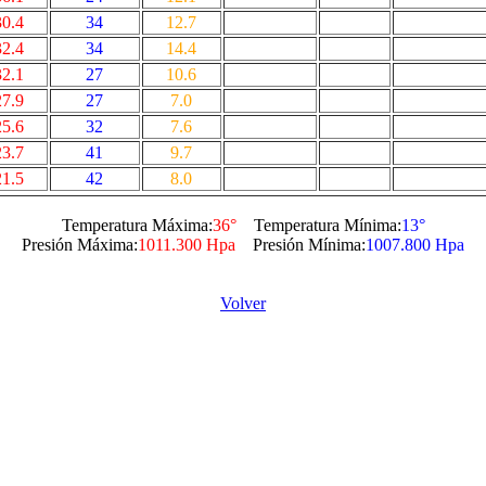
30.4
34
12.7
32.4
34
14.4
32.1
27
10.6
27.9
27
7.0
25.6
32
7.6
23.7
41
9.7
21.5
42
8.0
Temperatura Máxima:
36°
Temperatura Mínima:
13°
Presión Máxima:
1011.300 Hpa
Presión Mínima:
1007.800 Hpa
Volver