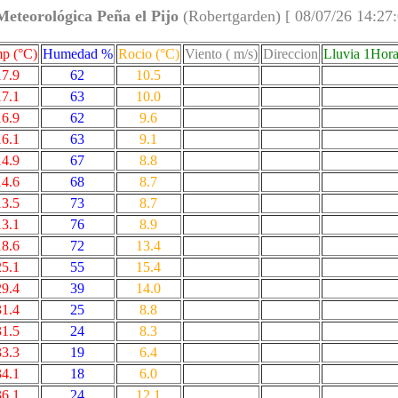
Meteorológica Peña el Pijo
(Robertgarden) [ 08/07/26 14:27
p (°C)
Humedad %
Rocio (°C)
Viento ( m/s)
Direccion
Lluvia 1Hor
17.9
62
10.5
17.1
63
10.0
16.9
62
9.6
16.1
63
9.1
14.9
67
8.8
14.6
68
8.7
13.5
73
8.7
13.1
76
8.9
18.6
72
13.4
25.1
55
15.4
29.4
39
14.0
31.4
25
8.8
31.5
24
8.3
33.3
19
6.4
34.1
18
6.0
36.1
24
12.1