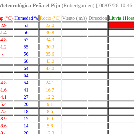
Meteorológica Peña el Pijo
(Robertgarden) [ 08/07/26 10:46
p (°C)
Humedad %
Rocio (°C)
Viento ( m/s)
Direccion
Lluvia 1Hor
32.9
53
22.0
41.4
56
30.8
44.8
57
34.3
41.2
55
30.3
-
56
35.6
-
60
43.0
-
64
43.0
-
64
-
34.8
54
24.1
31.6
41
16.7
34.1
27
12.2
35.4
20
9.1
37.2
18
8.6
38.9
15
6.9
38.6
14
5.6
39.4
20
12.3