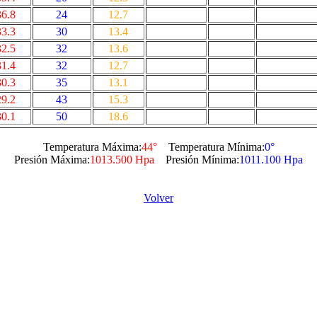
36.8
24
12.7
33.3
30
13.4
32.5
32
13.6
31.4
32
12.7
30.3
35
13.1
29.2
43
15.3
30.1
50
18.6
Temperatura Máxima:
44°
Temperatura Mínima:
0°
Presión Máxima:
1013.500 Hpa
Presión Mínima:
1011.100 Hpa
Volver