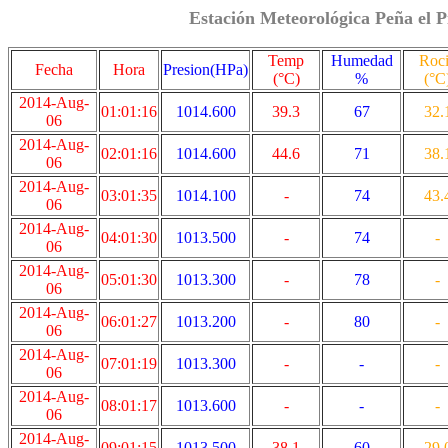
Estación Meteorológica Peña el P
Temp
Humedad
Roc
Fecha
Hora
Presion(HPa)
(°C)
%
(°C
2014-Aug-
01:01:16
1014.600
39.3
67
32.
06
2014-Aug-
02:01:16
1014.600
44.6
71
38.
06
2014-Aug-
03:01:35
1014.100
-
74
43.
06
2014-Aug-
04:01:30
1013.500
-
74
-
06
2014-Aug-
05:01:30
1013.300
-
78
-
06
2014-Aug-
06:01:27
1013.200
-
80
-
06
2014-Aug-
07:01:19
1013.300
-
-
-
06
2014-Aug-
08:01:17
1013.600
-
-
-
06
2014-Aug-
09:01:15
1013.500
38.1
60
29.