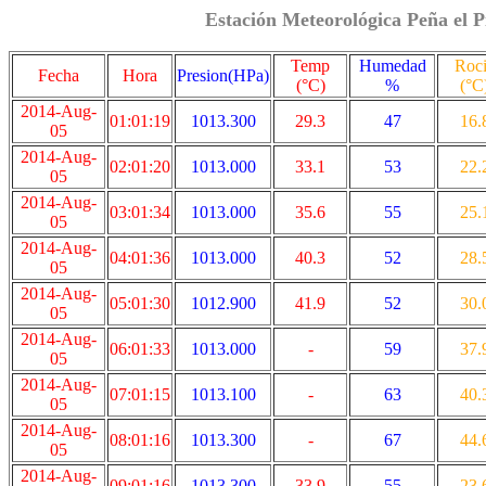
Estación Meteorológica Peña el P
Temp
Humedad
Roc
Fecha
Hora
Presion(HPa)
(°C)
%
(°C
2014-Aug-
01:01:19
1013.300
29.3
47
16.
05
2014-Aug-
02:01:20
1013.000
33.1
53
22.
05
2014-Aug-
03:01:34
1013.000
35.6
55
25.
05
2014-Aug-
04:01:36
1013.000
40.3
52
28.
05
2014-Aug-
05:01:30
1012.900
41.9
52
30.
05
2014-Aug-
06:01:33
1013.000
-
59
37.
05
2014-Aug-
07:01:15
1013.100
-
63
40.
05
2014-Aug-
08:01:16
1013.300
-
67
44.
05
2014-Aug-
09:01:16
1013.300
33.9
55
23.