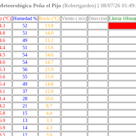
Meteorológica Peña el Pijo
(Robertgarden) [ 08/07/26 01:49
 (°C)
Humedad %
Rocio (°C)
Viento ( m/s)
Direccion
Lluvia 1Hora
4.3
52
13.8
4.8
51
14.0
4.6
49
13.2
4.4
51
13.6
4.5
54
14.6
4.6
54
14.7
5.3
56
15.9
5.6
55
15.9
6.4
49
14.8
9.1
37
12.9
1.4
28
10.6
4.2
21
8.7
5.8
15
4.4
6.9
13
3.3
6.9
14
4.3
8.5
12
3.6