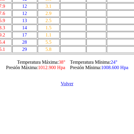
7.9
12
3.1
7.6
12
2.9
5.9
13
2.5
3.3
14
1.5
9.2
17
1.1
5.4
28
5.5
5.1
29
5.8
Temperatura Máxima:
38°
Temperatura Mínima:
24°
Presión Máxima:
1012.900 Hpa
Presión Mínima:
1008.600 Hpa
Volver