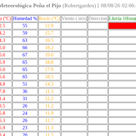
Meteorológica Peña el Pijo
(Robertgarden) [ 08/08/26 02:06
 (°C)
Humedad %
Rocio (°C)
Viento ( m/s)
Direccion
Lluvia 1Hora
2.5
55
12.9
4.2
59
15.7
4.3
63
16.5
5.0
66
18.2
5.6
67
19.0
5.9
65
18.8
5.0
65
17.9
5.6
65
18.5
4.8
51
14.3
7.8
36
11.3
1.4
31
12.2
3.5
26
11.2
5.8
24
11.9
5.3
26
12.7
5.9
23
11.3
8.4
20
11.5