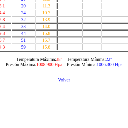
8.1
20
11.3
4.4
24
10.7
2.8
32
13.9
2.4
33
14.0
9.3
44
15.8
6.7
51
15.7
4.3
59
15.8
Temperatura Máxima:
38°
Temperatura Mínima:
22°
Presión Máxima:
1008.900 Hpa
Presión Mínima:
1006.300 Hpa
Volver