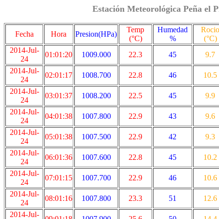
Estación Meteorológica Peña el P
Temp
Humedad
Roci
Fecha
Hora
Presion(HPa)
(°C)
%
(°C)
2014-Jul-
01:01:20
1009.000
22.3
45
9.7
24
2014-Jul-
02:01:17
1008.700
22.8
46
10.5
24
2014-Jul-
03:01:37
1008.200
22.5
45
9.9
24
2014-Jul-
04:01:38
1007.800
22.9
43
9.6
24
2014-Jul-
05:01:38
1007.500
22.9
42
9.3
24
2014-Jul-
06:01:36
1007.600
22.8
45
10.2
24
2014-Jul-
07:01:15
1007.700
22.9
46
10.6
24
2014-Jul-
08:01:16
1007.800
23.3
51
12.6
24
2014-Jul-
09:01:18
1007.900
25.6
50
14.4