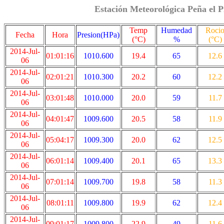
Estación Meteorológica Peña el P
Temp
Humedad
Roci
Fecha
Hora
Presion(HPa)
(°C)
%
(°C)
2014-Jul-
01:01:16
1010.600
19.4
65
12.6
06
2014-Jul-
02:01:21
1010.300
20.2
60
12.2
06
2014-Jul-
03:01:48
1010.000
20.0
59
11.7
06
2014-Jul-
04:01:47
1009.600
20.5
58
11.9
06
2014-Jul-
05:04:17
1009.300
20.0
62
12.5
06
2014-Jul-
06:01:14
1009.400
20.1
65
13.3
06
2014-Jul-
07:01:14
1009.700
19.8
58
11.3
06
2014-Jul-
08:01:11
1009.800
19.9
62
12.4
06
2014-Jul-
09:01:17
1009.800
22.9
49
11.6