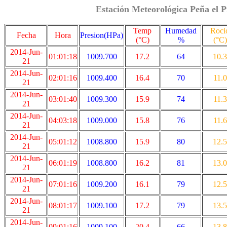
Estación Meteorológica Peña el P
Temp
Humedad
Roci
Fecha
Hora
Presion(HPa)
(°C)
%
(°C)
2014-Jun-
01:01:18
1009.700
17.2
64
10.3
21
2014-Jun-
02:01:16
1009.400
16.4
70
11.0
21
2014-Jun-
03:01:40
1009.300
15.9
74
11.3
21
2014-Jun-
04:03:18
1009.000
15.8
76
11.6
21
2014-Jun-
05:01:12
1008.800
15.9
80
12.5
21
2014-Jun-
06:01:19
1008.800
16.2
81
13.0
21
2014-Jun-
07:01:16
1009.200
16.1
79
12.5
21
2014-Jun-
08:01:17
1009.100
17.2
79
13.5
21
2014-Jun-
09:01:16
1009.100
20.4
66
13.8