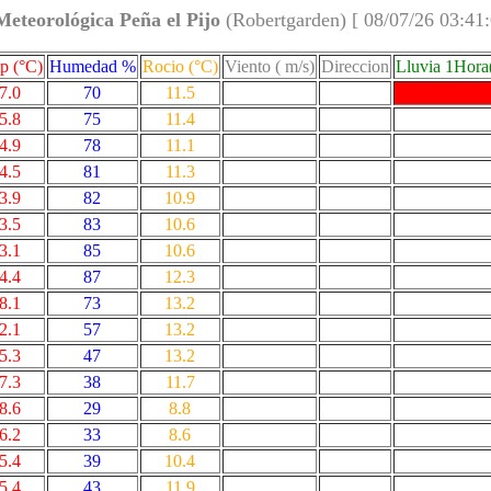
Meteorológica Peña el Pijo
(Robertgarden) [ 08/07/26 03:41
p (°C)
Humedad %
Rocio (°C)
Viento ( m/s)
Direccion
Lluvia 1Hor
7.0
70
11.5
5.8
75
11.4
4.9
78
11.1
4.5
81
11.3
3.9
82
10.9
3.5
83
10.6
3.1
85
10.6
4.4
87
12.3
8.1
73
13.2
2.1
57
13.2
5.3
47
13.2
7.3
38
11.7
8.6
29
8.8
6.2
33
8.6
5.4
39
10.4
5.4
43
11.9