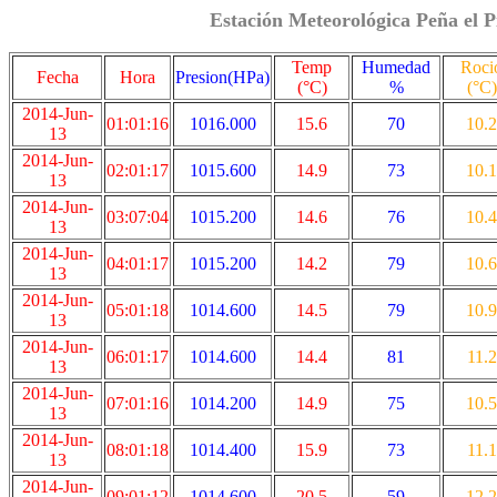
Estación Meteorológica Peña el P
Temp
Humedad
Roci
Fecha
Hora
Presion(HPa)
(°C)
%
(°C)
2014-Jun-
01:01:16
1016.000
15.6
70
10.2
13
2014-Jun-
02:01:17
1015.600
14.9
73
10.1
13
2014-Jun-
03:07:04
1015.200
14.6
76
10.4
13
2014-Jun-
04:01:17
1015.200
14.2
79
10.6
13
2014-Jun-
05:01:18
1014.600
14.5
79
10.9
13
2014-Jun-
06:01:17
1014.600
14.4
81
11.2
13
2014-Jun-
07:01:16
1014.200
14.9
75
10.5
13
2014-Jun-
08:01:18
1014.400
15.9
73
11.1
13
2014-Jun-
09:01:12
1014.600
20.5
59
12.2