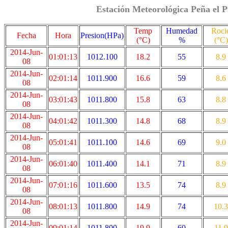
Estación Meteorológica Peña el P
Temp
Humedad
Roci
Fecha
Hora
Presion(HPa)
(°C)
%
(°C)
2014-Jun-
01:01:13
1012.100
18.2
55
8.9
08
2014-Jun-
02:01:14
1011.900
16.6
59
8.6
08
2014-Jun-
03:01:43
1011.800
15.8
63
8.8
08
2014-Jun-
04:01:42
1011.300
14.8
68
8.9
08
2014-Jun-
05:01:41
1011.100
14.6
69
9.0
08
2014-Jun-
06:01:40
1011.400
14.1
71
8.9
08
2014-Jun-
07:01:16
1011.600
13.5
74
8.9
08
2014-Jun-
08:01:13
1011.800
14.9
74
10.3
08
2014-Jun-
09:01:14
1011.800
19.9
60
11.9