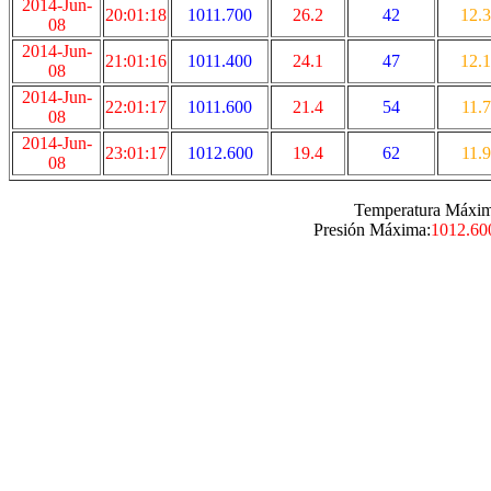
2014-Jun-
20:01:18
1011.700
26.2
42
12.3
08
2014-Jun-
21:01:16
1011.400
24.1
47
12.1
08
2014-Jun-
22:01:17
1011.600
21.4
54
11.7
08
2014-Jun-
23:01:17
1012.600
19.4
62
11.9
08
Temperatura Máxim
Presión Máxima:
1012.60