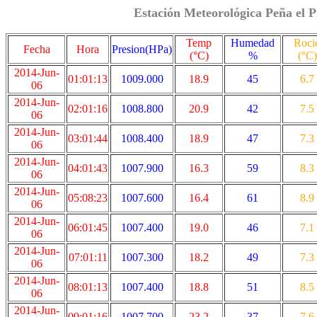
Estación Meteorológica Peña el P
Temp
Humedad
Roci
Fecha
Hora
Presion(HPa)
(°C)
%
(°C)
2014-Jun-
01:01:13
1009.000
18.9
45
6.7
06
2014-Jun-
02:01:16
1008.800
20.9
42
7.5
06
2014-Jun-
03:01:44
1008.400
18.9
47
7.3
06
2014-Jun-
04:01:43
1007.900
16.3
59
8.3
06
2014-Jun-
05:08:23
1007.600
16.4
61
8.9
06
2014-Jun-
06:01:45
1007.400
19.0
46
7.1
06
2014-Jun-
07:01:11
1007.300
18.2
49
7.3
06
2014-Jun-
08:01:13
1007.400
18.8
51
8.5
06
2014-Jun-
09:01:16
1007.700
23.2
37
7.6