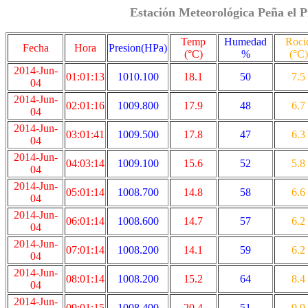
Estación Meteorológica Peña el P
Temp
Humedad
Roci
Fecha
Hora
Presion(HPa)
(°C)
%
(°C)
2014-Jun-
01:01:13
1010.100
18.1
50
7.5
04
2014-Jun-
02:01:16
1009.800
17.9
48
6.7
04
2014-Jun-
03:01:41
1009.500
17.8
47
6.3
04
2014-Jun-
04:03:14
1009.100
15.6
52
5.8
04
2014-Jun-
05:01:14
1008.700
14.8
58
6.6
04
2014-Jun-
06:01:14
1008.600
14.7
57
6.2
04
2014-Jun-
07:01:14
1008.200
14.1
59
6.2
04
2014-Jun-
08:01:14
1008.200
15.2
64
8.4
04
2014-Jun-
09:01:15
1008.400
20.4
51
9.9