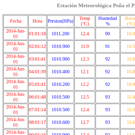
Estación Meteorológica Peña el P
Temp
Humedad
Roci
Fecha
Hora
Presion(HPa)
(°C)
%
(°C)
2014-Jun-
01:01:18
1011.200
12.4
90
10.9
01
2014-Jun-
02:01:12
1010.900
11.9
91
10.5
01
2014-Jun-
03:01:41
1010.900
12.3
92
11.0
01
2014-Jun-
04:01:39
1010.400
12.1
92
10.8
01
2014-Jun-
05:01:41
1010.200
12.2
92
10.9
01
2014-Jun-
06:01:48
1010.500
12.5
93
11.4
01
2014-Jun-
07:01:14
1010.500
12.4
93
11.3
01
2014-Jun-
08:01:17
1010.600
12.7
93
11.6
01
2014-Jun-
09:01:16
1010.900
13.4
92
12.1