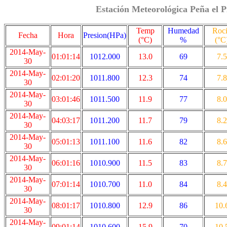
Estación Meteorológica Peña el P
Temp
Humedad
Roc
Fecha
Hora
Presion(HPa)
(°C)
%
(°C
2014-May-
01:01:14
1012.000
13.0
69
7.5
30
2014-May-
02:01:20
1011.800
12.3
74
7.8
30
2014-May-
03:01:46
1011.500
11.9
77
8.0
30
2014-May-
04:03:17
1011.200
11.7
79
8.2
30
2014-May-
05:01:13
1011.100
11.6
82
8.6
30
2014-May-
06:01:16
1010.900
11.5
83
8.7
30
2014-May-
07:01:14
1010.700
11.0
84
8.4
30
2014-May-
08:01:17
1010.800
12.9
86
10.
30
2014-May-
09:01:14
1010.600
15.9
70
10.