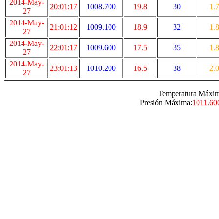
2014-May-
20:01:17
1008.700
19.8
30
1.7
27
2014-May-
21:01:12
1009.100
18.9
32
1.8
27
2014-May-
22:01:17
1009.600
17.5
35
1.8
27
2014-May-
23:01:13
1010.200
16.5
38
2.0
27
Temperatura Máxim
Presión Máxima:
1011.60