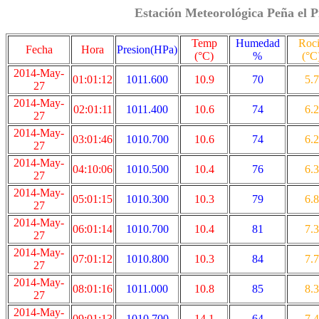
Estación Meteorológica Peña el P
Temp
Humedad
Roc
Fecha
Hora
Presion(HPa)
(°C)
%
(°C
2014-May-
01:01:12
1011.600
10.9
70
5.7
27
2014-May-
02:01:11
1011.400
10.6
74
6.2
27
2014-May-
03:01:46
1010.700
10.6
74
6.2
27
2014-May-
04:10:06
1010.500
10.4
76
6.3
27
2014-May-
05:01:15
1010.300
10.3
79
6.8
27
2014-May-
06:01:14
1010.700
10.4
81
7.3
27
2014-May-
07:01:12
1010.800
10.3
84
7.7
27
2014-May-
08:01:16
1011.000
10.8
85
8.3
27
2014-May-
09:01:13
1010.700
14.1
64
7.4