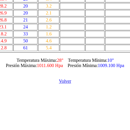
28.2
20
3.2
26.9
20
2.1
26.8
21
2.6
23.1
24
1.2
18.2
33
1.6
14.9
50
4.6
12.8
61
5.4
Temperatura Máxima:
28°
Temperatura Mínima:
10°
Presión Máxima:
1011.600 Hpa
Presión Mínima:
1009.100 Hpa
Volver