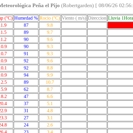
Meteorológica Peña el Pijo
(Robertgarden) [ 08/06/26 02:56
p (°C)
Humedad %
Rocio (°C)
Viento ( m/s)
Direccion
Lluvia 1Hor
11.9
87
9.8
11.5
89
9.7
11.2
90
9.6
10.9
90
9.3
10.7
91
9.3
10.9
92
9.6
10.1
92
8.8
10.9
94
9.9
12.5
89
10.7
15.9
62
8.7
18.2
47
6.6
20.4
37
5.1
22.9
31
4.8
23.3
27
3.1
24.8
24
2.6
26.4
23
3.4